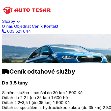
Služby
O nás
Objednat
Ceník
Kontakt
603 521 644
Ceník služeb
Všechny ceny jsou uvedeny bez DPH
Ceník odtahové služby
Do 3,5 tuny
Silniční služba – paušál do 30 km
1 600 Kč
Odtah do 2,2 t (do 35 km)
1 600 Kč
Odtah 2,2–3,5 t (do 35 km)
1 900 Kč
Odtah se speciálem s hydraulickou rukou (do 35 km)
2 8