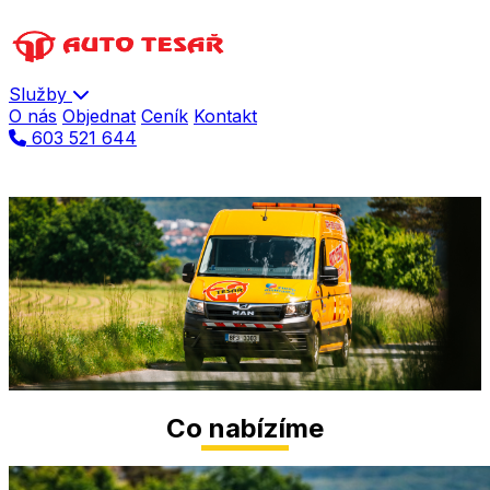
Služby
O nás
Objednat
Ceník
Kontakt
603 521 644
Pojízdná dílna
Servis přímo u vás
Mobilní opravy a pomoc na místě poruchy 24/7
Objednat pojízdnou dílnu
Co nabízíme