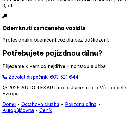
3,5 t.
Odemknutí zamčeného vozidla
Profesionální odemčení vozidla bez poškození.
Potřebujete pojízdnou dílnu?
Přijedeme k vám co nejdříve – nonstop služba
Zavolat dispečink: 603 521 644
© 2026 AUTO TESAŘ s.r.o. • Jsme tu pro Vás po celé
Evropě
Domů
•
Odtahová služba
•
Pojízdná dílna
•
Autopůjčovna
•
Ceník