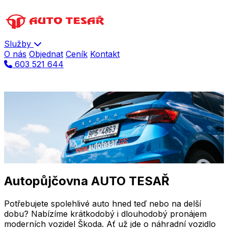
Služby
O nás
Objednat
Ceník
Kontakt
603 521 644
Autopůjčovna
Náhradní vozidla
Objednat náhradní vozidlo
Autopůjčovna AUTO TESAŘ
Potřebujete spolehlivé auto hned teď nebo na delší
dobu? Nabízíme
krátkodobý i dlouhodobý pronájem
moderních vozidel Škoda. Ať už jde o náhradní vozidlo